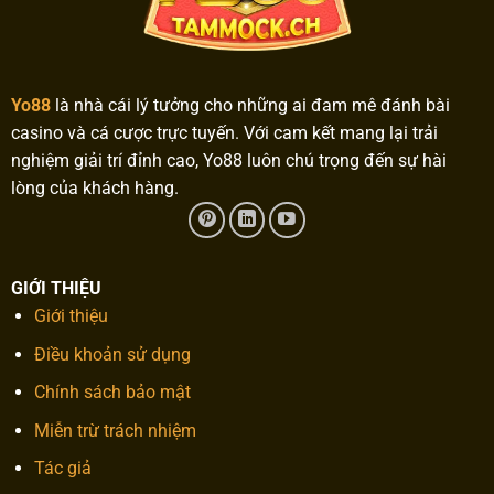
Yo88
là nhà cái lý tưởng cho những ai đam mê đánh bài
casino và cá cược trực tuyến. Với cam kết mang lại trải
nghiệm giải trí đỉnh cao, Yo88 luôn chú trọng đến sự hài
lòng của khách hàng.
GIỚI THIỆU
Giới thiệu
Điều khoản sử dụng
Chính sách bảo mật
Miễn trừ trách nhiệm
Tác giả