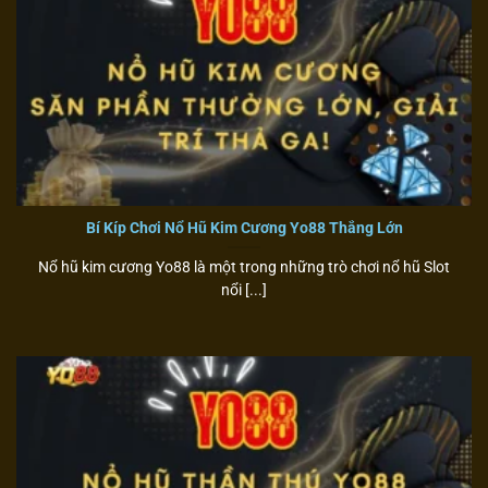
Bí Kíp Chơi Nổ Hũ Kim Cương Yo88 Thắng Lớn
Nổ hũ kim cương Yo88 là một trong những trò chơi nổ hũ Slot
nổi [...]