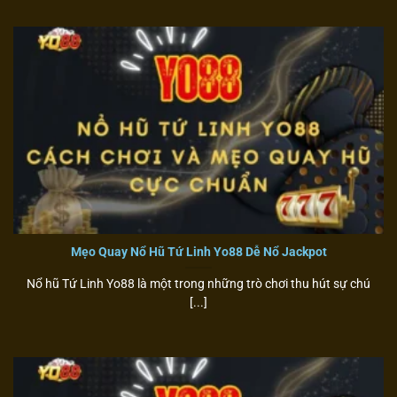
Mẹo Quay Nổ Hũ Tứ Linh Yo88 Dễ Nổ Jackpot
Nổ hũ Tứ Linh Yo88 là một trong những trò chơi thu hút sự chú
[...]