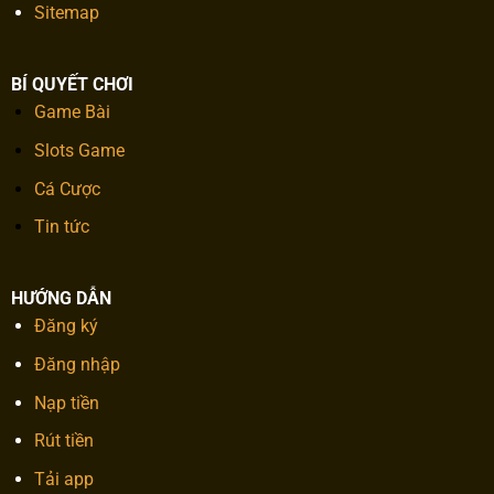
Sitemap
BÍ QUYẾT CHƠI
Game Bài
Slots Game
Cá Cược
Tin tức
HƯỚNG DẪN
Đăng ký
Đăng nhập
Nạp tiền
Rút tiền
Tải app