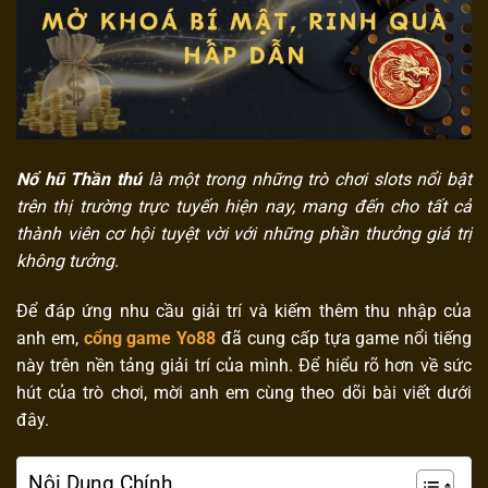
Nổ hũ Thần thú
là một trong những trò chơi slots nổi bật
trên thị trường trực tuyến hiện nay, mang đến cho tất cả
thành viên cơ hội tuyệt vời với những phần thưởng giá trị
không tưởng.
Để đáp ứng nhu cầu giải trí và kiếm thêm thu nhập của
anh em,
cổng game Yo88
đã cung cấp tựa game nổi tiếng
này trên nền tảng giải trí của mình. Để hiểu rõ hơn về sức
hút của trò chơi, mời anh em cùng theo dõi bài viết dưới
đây.
Nội Dung Chính