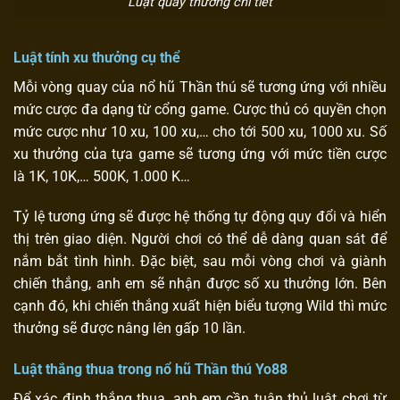
Luật quay thưởng chi tiết
Luật tính xu thưởng cụ thể
Mỗi vòng quay của nổ hũ Thần thú sẽ tương ứng với nhiều
mức cược đa dạng từ cổng game. Cược thủ có quyền chọn
mức cược như 10 xu, 100 xu,… cho tới 500 xu, 1000 xu. Số
xu thưởng của tựa game sẽ tương ứng với mức tiền cược
là 1K, 10K,… 500K, 1.000 K…
Tỷ lệ tương ứng sẽ được hệ thống tự động quy đổi và hiển
thị trên giao diện. Người chơi có thể dễ dàng quan sát để
nắm bắt tình hình. Đặc biệt, sau mỗi vòng chơi và giành
chiến thắng, anh em sẽ nhận được số xu thưởng lớn. Bên
cạnh đó, khi chiến thắng xuất hiện biểu tượng Wild thì mức
thưởng sẽ được nâng lên gấp 10 lần.
Luật thắng thua trong nổ hũ Thần thú Yo88
Để xác định thắng thua, anh em cần tuân thủ luật chơi từ