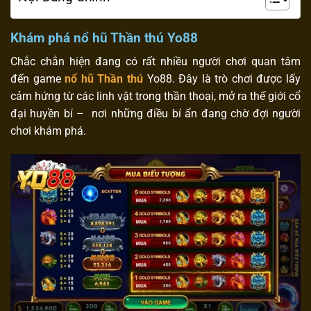
Khám phá nổ hũ Thần thú Yo88
Chắc chắn hiện đang có rất nhiều người chơi quan tâm
đến game
nổ hũ Thần thú
Yo88. Đây là trò chơi được lấy
cảm hứng từ các linh vật trong thần thoại, mở ra thế giới cổ
đại huyền bí – nơi những điều bí ẩn đang chờ đợi người
chơi khám phá.