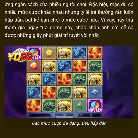
ứng ngân sách của nhiều người chơi. Đặc biệt, mặc dù có
nhiều mức cược khác nhau nhưng tỷ lệ trả thưởng vẫn luôn
hấp dẫn, bất kể bạn chơi ở mức cược nào. Vì vậy, hãy thử
tham gia ngay tựa game này, chắc chắn anh em sẽ có
được những giây phút giải trí tuyệt vời nhất.
Các mức cược đa dạng, siêu hấp dẫn