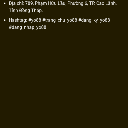
Địa chỉ: 789, Phạm Hữu Lầu, Phường 6, TP. Cao Lãnh,
Tỉnh Đồng Tháp.
Hashtag:
#yo88 #trang_chu_yo88 #dang_ky_yo88
#dang_nhap_yo88