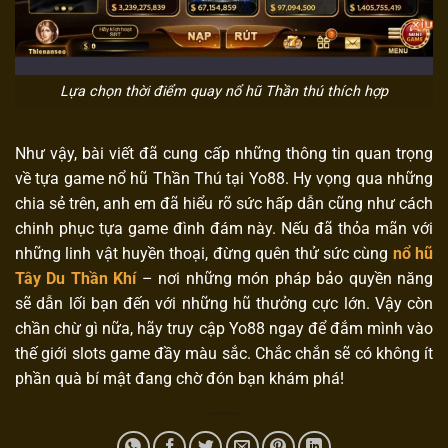
Lựa chọn thời điểm quay nổ hũ Thần thú thích hợp
Như vậy, bài viết đã cung cấp những thông tin quan trọng
về tựa game nổ hũ Thần Thú tại Yo88. Hy vọng qua những
chia sẻ trên, anh em đã hiểu rõ sức hấp dẫn cũng như cách
chinh phục tựa game đình đám này. Nếu đã thỏa mãn với
những linh vật huyền thoại, đừng quên thử sức cùng
nổ hũ
Tây Du Thần Khí
– nơi những món pháp bảo quyền năng
sẽ dẫn lối bạn đến với những hũ thưởng cực lớn. Vậy còn
chần chừ gì nữa, hãy truy cập Yo88 ngay để đắm mình vào
thế giới slots game đầy màu sắc. Chắc chắn sẽ có không ít
phần quà bí mật đang chờ đón bạn khám phá!