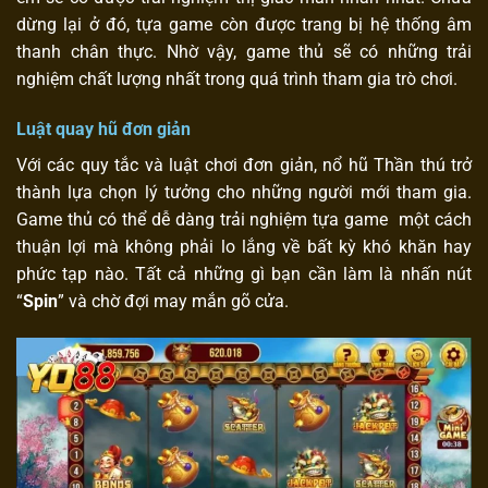
dừng lại ở đó, tựa game còn được trang bị hệ thống âm
thanh chân thực. Nhờ vậy, game thủ sẽ có những trải
nghiệm chất lượng nhất trong quá trình tham gia trò chơi.
Luật quay hũ đơn giản
Với các quy tắc và luật chơi đơn giản, nổ hũ Thần thú trở
thành lựa chọn lý tưởng cho những người mới tham gia.
Game thủ có thể dễ dàng trải nghiệm tựa game một cách
thuận lợi mà không phải lo lắng về bất kỳ khó khăn hay
phức tạp nào. Tất cả những gì bạn cần làm là nhấn nút
“
Spin
” và chờ đợi may mắn gõ cửa.