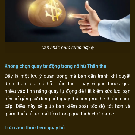
Cân nhắc mức cược hợp lý
Không chọn quay tự động trong nổ hũ Thần thú
Đây là một lưu ý quan trọng mà bạn cần tránh khi quyết
định tham gia nổ hũ Thần thú. Thay vì phụ thuộc quá
nhiều vào tính năng quay tự động để tiết kiệm sức lực, bạn
nên cố gắng sử dụng nút quay thủ công mà hệ thống cung
cấp. Điều này sẽ giúp bạn kiểm soát tốc độ tốt hơn và
giảm thiểu rủi ro mất tiền trong quá trình chơi game.
Lựa chọn thời điểm quay hũ