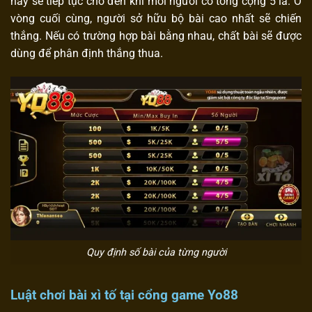
này sẽ tiếp tục cho đến khi mỗi người có tổng cộng 5 lá. Ở
vòng cuối cùng, người sở hữu bộ bài cao nhất sẽ chiến
thắng. Nếu có trường hợp bài bằng nhau, chất bài sẽ được
dùng để phân định thắng thua.
Quy định số bài của từng người
Luật chơi bài xì tố tại cổng game Yo88