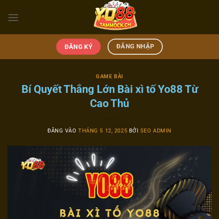
Bỏ
qua
nội
dung
ĐĂNG NHẬP
ĐĂNG KÝ
GAME BÀI
Bí Quyết Thắng Lớn Bài xì tố Yo88 Từ
Cao Thủ
ĐĂNG VÀO
THÁNG 5 12, 2025
BỞI
SEO ADMIN