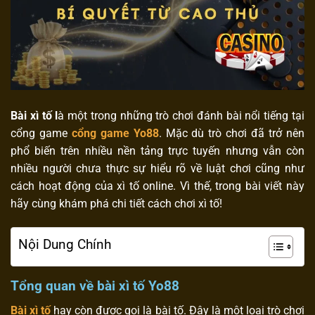
Bài xì tố l
à một trong những trò chơi đánh bài nổi tiếng tại
cổng game
cổng game Yo88
. Mặc dù trò chơi đã trở nên
phổ biến trên nhiều nền tảng trực tuyến nhưng vẫn còn
nhiều người chưa thực sự hiểu rõ về luật chơi cũng như
cách hoạt động của xì tố online. Vì thế, trong bài viết này
hãy cùng khám phá chi tiết cách chơi xì tố!
Nội Dung Chính
Tổng quan về bài xì tố Yo88
Bài xì tố
hay còn được gọi là bài tố. Đây là một loại trò chơi