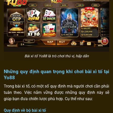
Bài xì tố Yo88 là trò chơi thú vị, hấp dẫn
Những quy định quan trọng khi chơi bài xì tố tại
Yo88
Trong bài xì tố, có một số quy định mà người chơi cần phải
tuân theo. Việc nắm vững được những quy định này sẽ
giúp bạn đưa chiến lược phù hợp. Cụ thể như sau:
Quy định về bộ bài xì tố