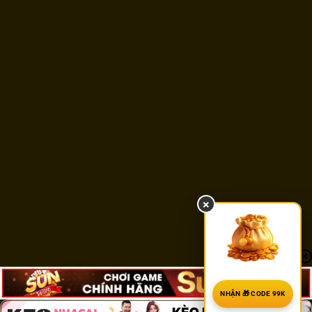
×
©2026 Bản Quyền Thuộc Về Yo88
NHẬN 🎁 CODE 99K