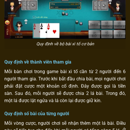
Quy định về bộ bài xì tố cơ bản
Quy định về thành viên tham gia
Mỗi bàn chơi trong game bài xì tố cần từ 2 người đến 6
người tham gia. Trước khi bắt đầu chia bài, mọi người chơi
phải đặt cược một khoản cố định. Đây được gọi là tiền
sàn. Sau đó, mỗi người sẽ được chia 2 lá bài. Trong đó,
một lá được lật ngửa và lá còn lại được giữ kín.
Quy định số bài của từng người
Mỗi vòng cược, người chơi sẽ nhận thêm một lá bài. Điều