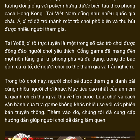
tương đối giống với poker nhưng được biến tấu theo phong
cách Hong Kong. Tại Việt Nam cũng như nhiều quốc gia
châu Á, xì tố đã trở thành một trò chơi phổ biến và thu hút
được nhiều người tham gia.
Tại Yo88, xì tố trực tuyến là một trong số các trò chơi được
đông đảo người chơi yêu thích. Cổng game đã mang đến
một nền tảng giải trí phong phú và đa dạng, trong đó bao
gồm cả xì tố, để người chơi có thể tham gia và trải nghiệm.
Trong trò chơi này, người chơi sẽ được tham gia đánh bài
cùng nhiều người chơi khác. Mục tiêu cao nhất của anh em
là giành chiến thắng và thu về tiền cược. Luật chơi và cách
vận hành của tựa game không khác nhiều so với các phiên
bản truyền thống. Thêm vào đó, chúng tôi đã cung cấp
hướng dẫn giúp người chơi dễ dàng làm quen.