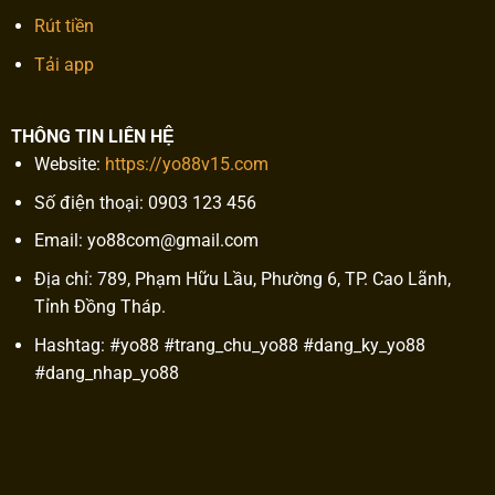
Rút tiền
Tải app
THÔNG TIN LIÊN HỆ
Website:
https://yo88v15.com
Số điện thoại: 0903 123 456
Email:
yo88com@gmail.com
Địa chỉ: 789, Phạm Hữu Lầu, Phường 6, TP. Cao Lãnh,
Tỉnh Đồng Tháp.
Hashtag:
#yo88 #trang_chu_yo88 #dang_ky_yo88
#dang_nhap_yo88