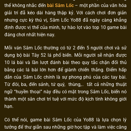
thể không nhắc đến
bài Sâm Lốc
– một phần của văn hóa
giải trí đã kéo dài hàng thập kỷ. Với cách chơi đơn giản
nhưng cực kỳ thú vị, Sâm Lốc Yo88 đã ngày càng khẳng
định được vị thế của mình, tự hào lọt vào top 10 game bài
đáng chơi nhất hiện nay.
Mỗi ván Sâm Lốc thường có từ 2 đến 5 người chơi và sử
dụng bộ bài Tây 52 lá phổ biến. Mỗi người sẽ nhận được
10 lá bài và lần lượt đánh bài theo quy tắc chặn đối thủ
bằng các lá bài lớn hơn để giành chiến thắng. Điểm hấp
dẫn của Sâm Lốc chính là sự phong phú của các tay bài.
Từ đôi, ba, đến sảnh, tứ quý, thùng,.. tất cả những thuật
ngữ “huyền thoại” này đều có mặt trong Sâm Lốc, biến nó
thành một sân chơi trí tuệ với mức độ kịch tính không giới
hạn.
Có thể nói, game bài Sâm Lốc của Yo88 là lựa chọn lý
tưởng để thư giãn sau những giờ học tập và làm việc căng