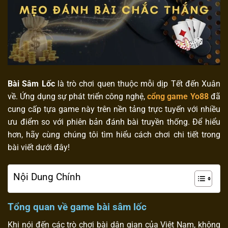
Bài Sâm Lốc
là trò chơi quen thuộc mỗi dịp Tết đến Xuân
về. Ứng dụng sự phát triển công nghệ,
cổng game Yo88
đã
cung cấp tựa game này trên nền tảng trực tuyến với nhiều
ưu điểm so với phiên bản đánh bài truyền thống. Để hiểu
hơn, hãy cùng chúng tôi tìm hiểu cách chơi chi tiết trong
bài viết dưới đây!
Nội Dung Chính
Tổng quan về game bài sâm lốc
Khi nói đến các trò chơi bài dân gian của Việt Nam, không