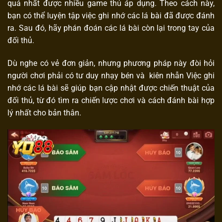
quả nhất được nhiều game thủ áp dụng. Theo cách này,
bạn có thể luyện tập việc ghi nhớ các lá bài đã được đánh
ra. Sau đó, hãy phán đoán các lá bài còn lại trong tay của
đối thủ.
Dù nghe có vẻ đơn giản, nhưng phương pháp này đòi hỏi
người chơi phải có tư duy nhạy bén và kiên nhẫn Việc ghi
nhớ các lá bài sẽ giúp bạn cập nhật được chiến thuật của
đối thủ, từ đó tìm ra chiến lược chơi và cách đánh bài hợp
lý nhất cho bản thân.