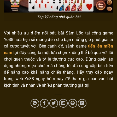
Tập kỹ năng nhớ quân bài
Với nhiều ưu điểm nổi bật, bài Sâm Lốc tại cổng game
Yo88 hứa hẹn sẽ mang đến cho bạn những giờ phút giải trí
cá cược tuyệt vời. Bên cạnh đó, sảnh game
tiến lên miền
nam
tại đây cũng là một lựa chọn không thể bỏ qua với lối
chơi quen thuộc và tỷ lệ thưởng cực cao. Đừng quên áp
dụng những mẹo chơi mà chúng tôi đã cung cấp bên trên
để nâng cao khả năng chiến thắng. Hãy truy cập ngay
trang web Yo88 ngay hôm nay để tham gia các ván bài
kịch tính và nhận về nhiều phần thưởng giá trị!