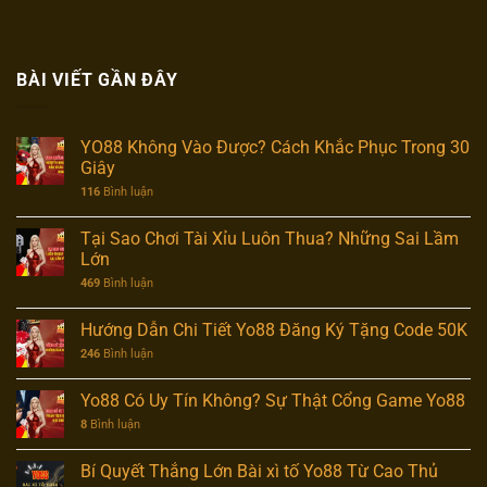
BÀI VIẾT GẦN ĐÂY
YO88 Không Vào Được? Cách Khắc Phục Trong 30
Giây
116
Bình luận
Tại Sao Chơi Tài Xỉu Luôn Thua? Những Sai Lầm
Lớn
469
Bình luận
Hướng Dẫn Chi Tiết Yo88 Đăng Ký Tặng Code 50K
246
Bình luận
Yo88 Có Uy Tín Không? Sự Thật Cổng Game Yo88
8
Bình luận
Bí Quyết Thắng Lớn Bài xì tố Yo88 Từ Cao Thủ