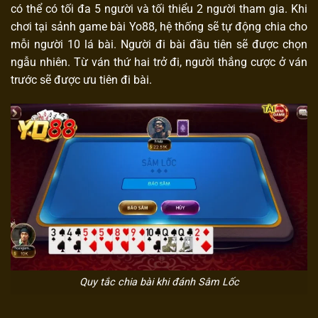
có thể có tối đa 5 người và tối thiểu 2 người tham gia. Khi
chơi tại sảnh game bài Yo88, hệ thống sẽ tự động chia cho
mỗi người 10 lá bài. Người đi bài đầu tiên sẽ được chọn
ngẫu nhiên. Từ ván thứ hai trở đi, người thắng cược ở ván
trước sẽ được ưu tiên đi bài.
Quy tắc chia bài khi đánh Sâm Lốc