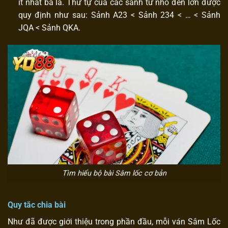
ít nhất ba lá. Thứ tự của các sảnh từ nhỏ đến lớn được
quy định như sau: Sảnh A23 < Sảnh 234 < … < Sảnh
JQA < Sảnh QKA.
Tìm hiểu bộ bài Sâm lốc cơ bản
Quy tắc chia bài
Như đã được giới thiệu trong phần đầu, mỗi ván Sâm Lốc