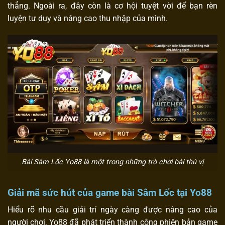
thẳng. Ngoài ra, đây còn là cơ hội tuyệt vời để bạn rèn
luyện tư duy và nâng cao thu nhập của mình.
Bài Sâm Lốc Yo88 là một trong những trò chơi bài thú vị
Giải mã sức hút của game bài Sâm Lốc tại Yo88
Hiểu rõ nhu cầu giải trí ngày càng được nâng cao của
người chơi, Yo88 đã phát triển thành công phiên bản game