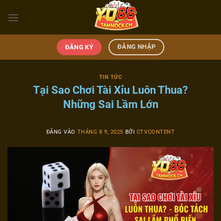
Bỏ
qua
nội
dung
ĐĂNG NHẬP
ĐĂNG KÝ
TIN TỨC
Tại Sao Chơi Tài Xỉu Luôn Thua?
Những Sai Lầm Lớn
ĐĂNG VÀO
THÁNG 8 9, 2025
BỞI
CTVCONTENT