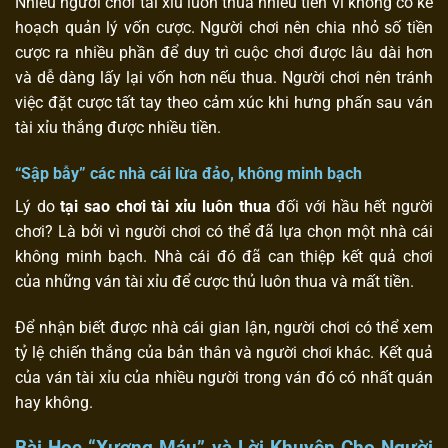
Nhiều người chơi tài xỉu luôn thua nhiều tiền vì không có kế
hoạch quản lý vốn cược. Người chơi nên chia nhỏ số tiền
cược ra nhiều phần để duy trì cuộc chơi được lâu dài hơn
và dễ dàng lấy lại vốn hơn nếu thua. Người chơi nên tránh
việc đặt cược tất tay theo cảm xúc khi hưng phấn sau ván
tài xỉu thắng được nhiều tiền.
“Sập bẫy” các nhà cái lừa đảo, không minh bạch
Lý do
tại sao chơi tài xỉu luôn thua
đối với hầu hết người
chơi? Là bởi vì người chơi có thể đã lựa chọn một nhà cái
không minh bạch. Nhà cái đó đã can thiệp kết quả chơi
của những ván tài xỉu để cược thủ luôn thua và mất tiền.
Để nhận biết được nhà cái gian lận, người chơi có thể xem
tỷ lệ chiến thắng của bản thân và người chơi khác. Kết quả
của ván tài xỉu của nhiều người trong ván đó có nhất quán
hay không.
Bài Học “Xương Máu” và Lời Khuyên Cho Người