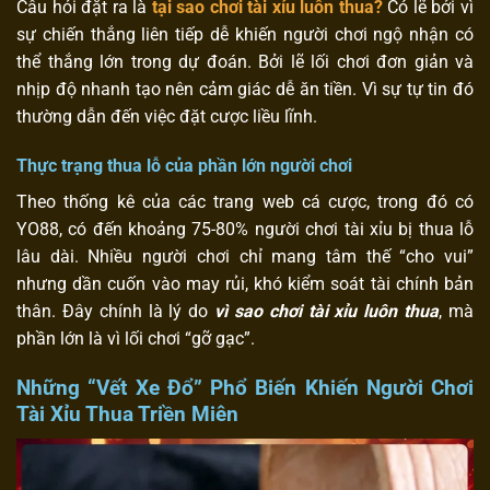
Câu hỏi đặt ra là
tại sao chơi tài xỉu luôn thua?
Có lẽ bởi vì
sự chiến thắng liên tiếp dễ khiến người chơi ngộ nhận có
thể thắng lớn trong dự đoán. Bởi lẽ lối chơi đơn giản và
nhịp độ nhanh tạo nên cảm giác dễ ăn tiền. Vì sự tự tin đó
thường dẫn đến việc đặt cược liều lĩnh.
Thực trạng thua lỗ của phần lớn người chơi
Theo thống kê của các trang web cá cược, trong đó có
YO88, có đến khoảng 75-80% người chơi tài xỉu bị thua lỗ
lâu dài. Nhiều người chơi chỉ mang tâm thế “cho vui”
nhưng dần cuốn vào may rủi, khó kiểm soát tài chính bản
thân. Đây chính là lý do
vì sao chơi tài xỉu luôn thua
, mà
phần lớn là vì lối chơi “gỡ gạc”.
Những “Vết Xe Đổ” Phổ Biến Khiến Người Chơi
Tài Xỉu Thua Triền Miên