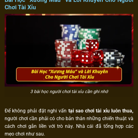
Chơi Tài Xỉu
3 bài học người chơi tài xỉu cần ghi nhớ
Để không phải đặt nghi vấn
tại sao chơi tài xỉu luôn thua,
người chơi cần phải có cho bản thân những chiến thuật và
cách chơi gắn liền với trò này. Nhà cái đã tổng hợp các
mẹo chơi như sau.