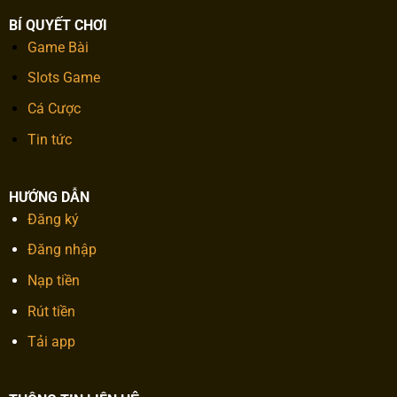
BÍ QUYẾT CHƠI
Game Bài
Slots Game
Cá Cược
Tin tức
HƯỚNG DẪN
Đăng ký
Đăng nhập
Nạp tiền
Rút tiền
Tải app