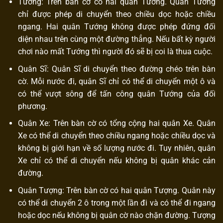
Tướng: Trên bàn cờ có hai quân Tướng. Quân Tướng
chỉ được phép di chuyển theo chiều dọc hoặc chiều
ngang. Hai quân Tướng không được phép đứng đối
diện nhau trên cùng một đường thẳng. Nếu bất kỳ người
chơi nào mất Tướng thì người đó sẽ bị coi là thua cuộc.
Quân Sĩ: Quân Sĩ di chuyển theo đường chéo trên bàn
cờ. Mỗi nước đi, quân Sĩ chỉ có thể di chuyển một ô và
có thể vượt sông để tấn công quân Tướng của đối
phương.
Quân Xe: Trên bàn cờ có tổng cộng hai quân Xe. Quân
Xe có thể di chuyển theo chiều ngang hoặc chiều dọc và
không bị giới hạn về số lượng nước đi. Tuy nhiên, quân
Xe chỉ có thể di chuyển nếu không bị quân khác cản
đường.
Quân Tượng: Trên bàn cờ có hai quân Tượng. Quân này
có thể di chuyển 2 ô trong một lần đi và có thể đi ngang
hoặc dọc nếu không bị quân cờ nào chặn đường. Tượng