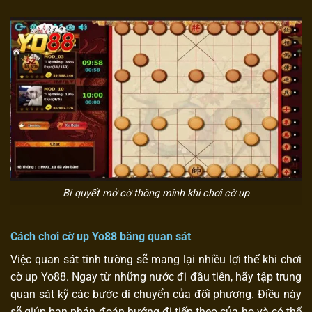
Bí quyết mở cờ thông minh khi chơi cờ up
Cách chơi cờ up Yo88 bằng quan sát
Việc quan sát tinh tường sẽ mang lại nhiều lợi thế khi chơi
cờ up Yo88. Ngay từ những nước đi đầu tiên, hãy tập trung
quan sát kỹ các bước di chuyển của đối phương. Điều này
sẽ giúp bạn phán đoán hướng đi tiếp theo của họ và có thể