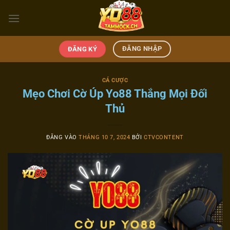
Bỏ
qua
nội
dung
ĐĂNG NHẬP
ĐĂNG KÝ
CÁ CƯỢC
Mẹo Chơi Cờ Úp Yo88 Thắng Mọi Đối
Thủ
ĐĂNG VÀO
THÁNG 10 7, 2024
BỞI
CTVCONTENT