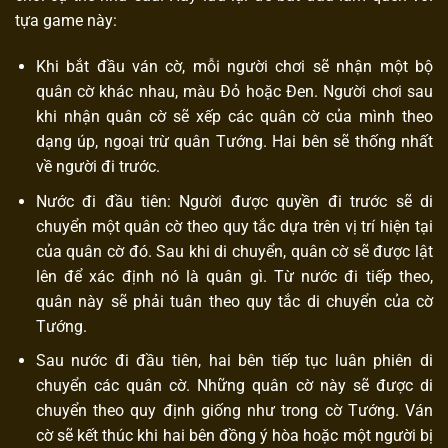
tựa game này:
Khi bắt đầu ván cờ, mỗi người chơi sẽ nhận một bộ
quân cờ khác nhau, màu Đỏ hoặc Đen. Người chơi sau
khi nhận quân cờ sẽ xếp các quân cờ của mình theo
dạng úp, ngoại trừ quân Tướng. Hai bên sẽ thống nhất
về người đi trước.
Nước đi đầu tiên: Người được quyền đi trước sẽ di
chuyển một quân cờ theo quy tắc dựa trên vị trí hiện tại
của quân cờ đó. Sau khi di chuyển, quân cờ sẽ được lật
lên để xác định nó là quân gì. Từ nước đi tiếp theo,
quân này sẽ phải tuân theo quy tắc di chuyển của cờ
Tướng.
Sau nước đi đầu tiên, hai bên tiếp tục luân phiên di
chuyển các quân cờ. Những quân cờ này sẽ được di
chuyển theo quy định giống như trong cờ Tướng. Ván
cờ sẽ kết thúc khi hai bên đồng ý hòa hoặc một người bị