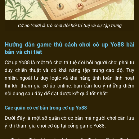
Cờ up Yo88 là trò chơi đòi hỏi trí tuệ và sự tập trung
Hướng dẫn game thủ cách chơi cờ up Yo88 bài
bản và chi tiết
Cờ up Yo88 là một trò chơi trí tuệ đòi hỏi người chơi phải tư
duy chiến thuật và có khả năng tập trung cao độ. Tuy
nhiên, ngoài tư duy logic và khả năng tính toán linh hoạt
thì khi tham gia cờ úp online, bạn cần lưu ý những điểm
nội dung sau đây để đạt được kết quả tốt nhất:
Các quân cờ cơ bản trong cờ up Yo88
Dưới đây là một số quân cờ cơ bản mà người chơi cần lưu
ý khi tham gia chơi cờ úp tại cổng game Yo88: