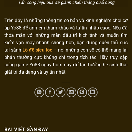
Tấn công hiệu quả để giành chiến thắng cuối cùng
Trên đây là những thông tin cơ bản và kinh nghiệm chơi cờ
úp Yo88 để anh em tham khảo và tự tin nhập cuộc. Nếu đã
thỏa mãn với những màn đấu trí kịch tính và muốn tìm
kiếm vận may nhanh chóng hơn, bạn đừng quên thử sức
tại sảnh
Lô đề siêu tốc
– nơi những con số có thể mang lại
phần thưởng cực khủng chỉ trong tích tắc. Hãy truy cập
cổng game Yo88 ngay hôm nay để tận hưởng hệ sinh thái
giải trí đa dạng và uy tín nhất
BÀI VIẾT GẦN ĐÂY