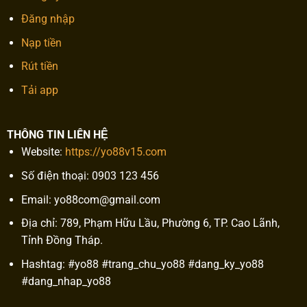
Đăng nhập
Nạp tiền
Rút tiền
Tải app
THÔNG TIN LIÊN HỆ
Website:
https://yo88v15.com
Số điện thoại: 0903 123 456
Email:
yo88com@gmail.com
Địa chỉ: 789, Phạm Hữu Lầu, Phường 6, TP. Cao Lãnh,
Tỉnh Đồng Tháp.
Hashtag:
#yo88 #trang_chu_yo88 #dang_ky_yo88
#dang_nhap_yo88