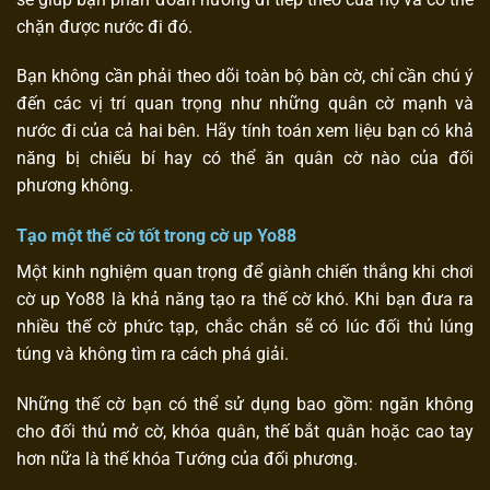
chặn được nước đi đó.
Bạn không cần phải theo dõi toàn bộ bàn cờ, chỉ cần chú ý
đến các vị trí quan trọng như những quân cờ mạnh và
nước đi của cả hai bên. Hãy tính toán xem liệu bạn có khả
năng bị chiếu bí hay có thể ăn quân cờ nào của đối
phương không.
Tạo một thế cờ tốt trong cờ up Yo88
Một kinh nghiệm quan trọng để giành chiến thắng khi chơi
cờ up Yo88 là khả năng tạo ra thế cờ khó. Khi bạn đưa ra
nhiều thế cờ phức tạp, chắc chắn sẽ có lúc đối thủ lúng
túng và không tìm ra cách phá giải.
Những thế cờ bạn có thể sử dụng bao gồm: ngăn không
cho đối thủ mở cờ, khóa quân, thế bắt quân hoặc cao tay
hơn nữa là thế khóa Tướng của đối phương.