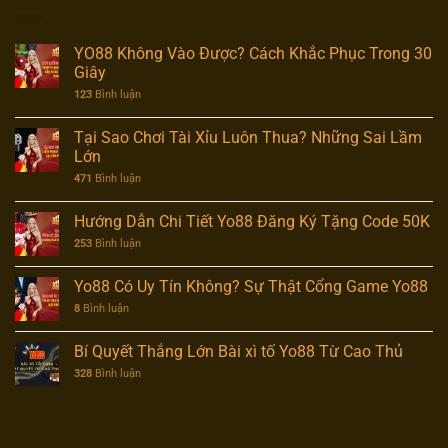
YO88 Không Vào Được? Cách Khắc Phục Trong 30
Giây
123
Bình luận
Tại Sao Chơi Tài Xỉu Luôn Thua? Những Sai Lầm
Lớn
471
Bình luận
Hướng Dẫn Chi Tiết Yo88 Đăng Ký Tặng Code 50K
253
Bình luận
Yo88 Có Uy Tín Không? Sự Thật Cổng Game Yo88
8
Bình luận
Bí Quyết Thắng Lớn Bài xì tố Yo88 Từ Cao Thủ
328
Bình luận