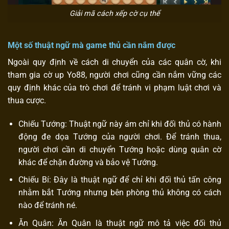
Giải mã cách xếp cờ cụ thể
Một số thuật ngữ mà game thủ cần nắm được
Ngoài quy định về cách di chuyển của các quân cờ, khi
tham gia cờ up Yo88, người chơi cũng cần nắm vững các
quy định khác của trò chơi để tránh vi phạm luật chơi và
thua cược.
Chiếu Tướng: Thuật ngữ này ám chỉ khi đối thủ có hành
động đe dọa Tướng của người chơi. Để tránh thua,
người chơi cần di chuyển Tướng hoặc dùng quân cờ
khác để chặn đường và bảo vệ Tướng.
Chiếu Bí: Đây là thuật ngữ để chỉ khi đối thủ tấn công
nhằm bắt Tướng nhưng bên phòng thủ không có cách
nào để tránh né.
Ăn Quân: Ăn Quân là thuật ngữ mô tả việc đối thủ