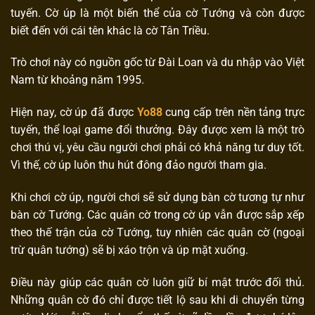
tuyến. Cờ úp là một biến thể của cờ Tướng và còn được
biết đến với cái tên khác là cờ Tân Triều.
Trò chơi này có nguồn gốc từ Đài Loan và du nhập vào Việt
Nam từ khoảng năm 1995.
Hiện nay, cờ úp đã được
Yo88
cung cấp trên nền tảng trực
tuyến, thể loại game đổi thưởng. Đây được xem là một trò
chơi thú vị, yêu cầu người chơi phải có khả năng tư duy tốt.
Vì thế, cờ úp luôn thu hút đông đảo người tham gia.
Khi chơi cờ úp, người chơi sẽ sử dụng bàn cờ tương tự như
bàn cờ Tướng. Các quân cờ trong cờ úp vẫn được sắp xếp
theo thế trận của cờ Tướng, tuy nhiên các quân cờ (ngoại
trừ quân tướng) sẽ bị xáo trộn và úp mặt xuống.
Điều này giúp các quân cờ luôn giữ bí mật trước đối thủ.
Những quân cờ đó chỉ được tiết lộ sau khi di chuyển từng