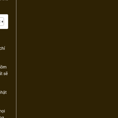
chỉ
 gồm
t sẽ
nhật
mọi
ững