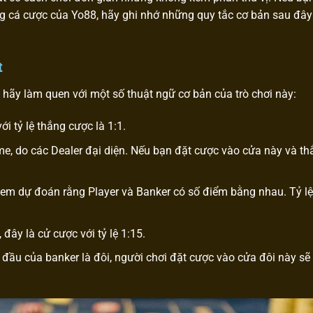
g cá cược của Yo88, hãy ghi nhớ những quy tắc cơ bản sau đây
t
hãy làm quen với một số thuật ngữ cơ bản của trò chơi này:
ới tỷ lệ thắng cược là 1:1.
e, do các Dealer đại diện. Nếu bạn đặt cược vào cửa này và th
 em dự đoán rằng Player và Banker có số điểm bằng nhau. Tỷ lệ
 đây là cử cược với tỷ lệ 1:15.
lá đầu của banker là đôi, người chơi đặt cược vào cửa đôi này sẽ