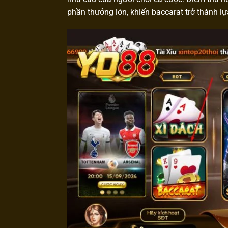
phần thưởng lớn, khiến baccarat trở thành 