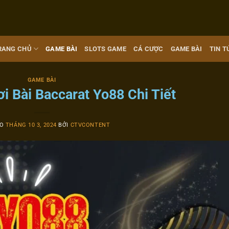
RANG CHỦ
GAME BÀI
SLOTS GAME
CÁ CƯỢC
GAME BÀI
TIN T
GAME BÀI
 Bài Baccarat Yo88 Chi Tiết
ÀO
THÁNG 10 3, 2024
BỞI
CTVCONTENT